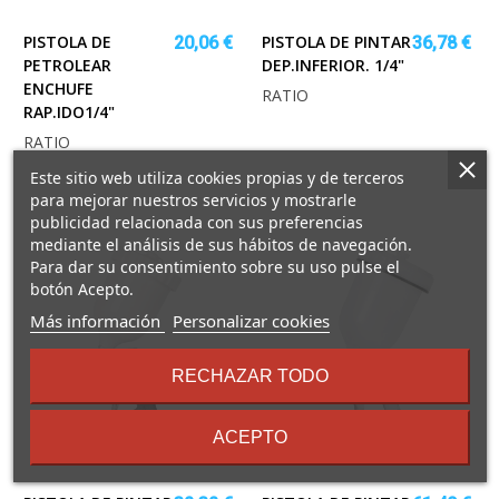
PISTOLA DE
PISTOLA DE PINTAR
20,06 €
36,78 €
PETROLEAR
DEP.INFERIOR. 1/4"
ENCHUFE
RATIO
RAP.IDO1/4"
RATIO
Este sitio web utiliza cookies propias y de terceros
para mejorar nuestros servicios y mostrarle
publicidad relacionada con sus preferencias
mediante el análisis de sus hábitos de navegación.
Para dar su consentimiento sobre su uso pulse el
botón Acepto.
sobre
Más información
Personalizar cookies
los
términos
RECHAZAR TODO
y
condiciones
ACEPTO