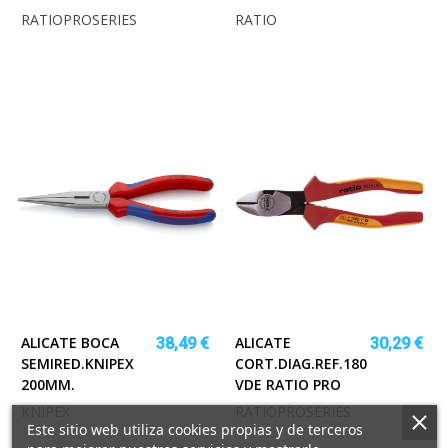
RATIOPROSERIES
RATIO
ALICATE BOCA
ALICATE
38,49 €
30,29 €
SEMIRED.KNIPEX
CORT.DIAG.REF.180
200MM.
VDE RATIO PRO
KNIPEX
RATIOPROSERIES
Este sitio web utiliza cookies propias y de terceros