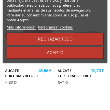
para mejorar nuestros servicios y mostrarle
publicidad relacionada con sus preferencias
mediante el análisis de sus hábitos de navegación.
Para dar su consentimiento sobre su uso pulse el
botón Acepto.
sobre
Más información
Personalizar cookies
los
términos
RECHAZAR TODO
y
condiciones
ACEPTO
ALICATE
ALICATE
43,56 €
10,70 €
CORT.DIAG.REFOR.180MM.MGO.FUNDA
CORT.DIAG.REFOR.180MM.RAT
KNIPEX
RATIO