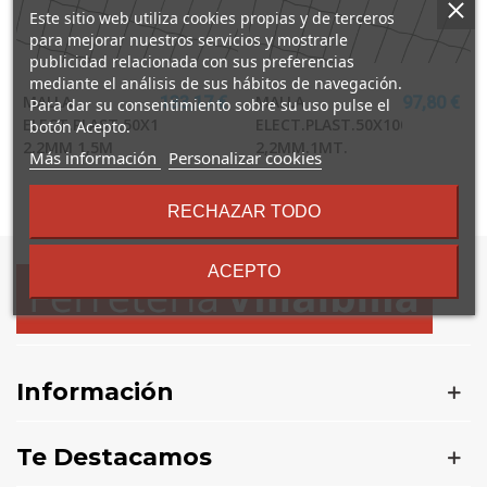
Este sitio web utiliza cookies propias y de terceros
para mejorar nuestros servicios y mostrarle
publicidad relacionada con sus preferencias
mediante el análisis de sus hábitos de navegación.
MALLA
MALLA
133,17 €
97,80 €
Para dar su consentimiento sobre su uso pulse el
ELECT.PLAST.50X100
ELECT.PLAST.50X100
botón Acepto.
2,2MM 1,5M
2,2MM.1MT.
sobre
Más información
Personalizar cookies
los
términos
Mostrando
1
-2 de 2 artículo(s)
RECHAZAR TODO
y
condiciones
ACEPTO
Información
Te Destacamos