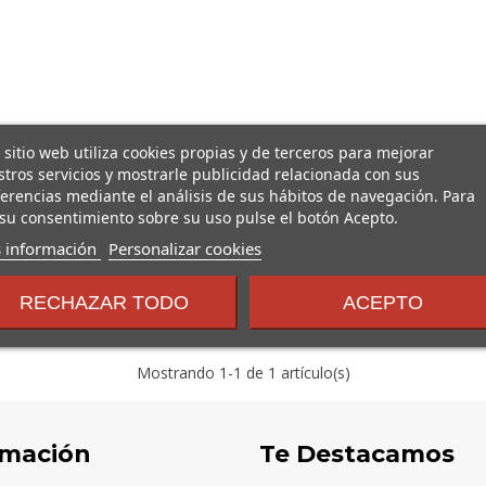
 sitio web utiliza cookies propias y de terceros para mejorar
tros servicios y mostrarle publicidad relacionada con sus
erencias mediante el análisis de sus hábitos de navegación. Para
su consentimiento sobre su uso pulse el botón Acepto.
sobre
 información
Personalizar cookies
los
términos
RECHAZAR TODO
ACEPTO
y
condiciones
Mostrando
1
-1 de 1 artículo(s)
rmación
Te Destacamos