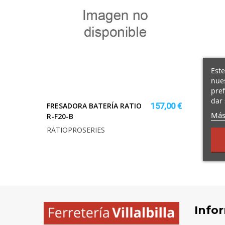
Este
nues
pref
dar 
FRESADORA BATERÍA RATIO
157,00 €
Más
R-F20-B
RATIOPROSERIES
Info