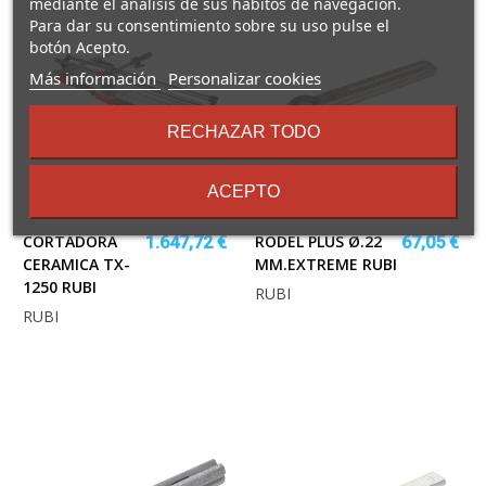
mediante el análisis de sus hábitos de navegación.
Para dar su consentimiento sobre su uso pulse el
botón Acepto.
sobre
Más información
Personalizar cookies
los
términos
RECHAZAR TODO
y
condiciones
ACEPTO
CORTADORA
RODEL PLUS Ø.22
1.647,72 €
67,05 €
CERAMICA TX-
MM.EXTREME RUBI
1250 RUBI
RUBI
RUBI