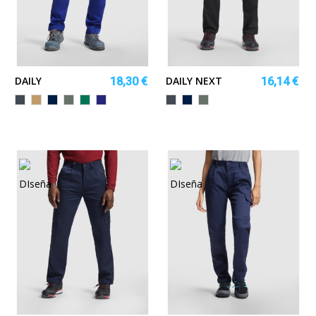
DAILY
DAILY NEXT
18,30 €
16,14 €
Negro
Camel
MARINO
PLOMO
VERDE
AZULINA
Negro
MARINO
PLOMO
JARDÍN