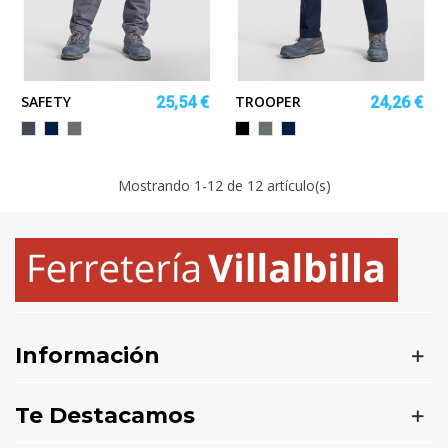
SAFETY
TROOPER
25,54 €
24,26 €
Negro
MARINO
PLOMO
NEGRO/ROJO
PLOMO/NEGRO
MARINO/ROYAL
Mostrando
1
-12 de 12 artículo(s)
Información
Te Destacamos