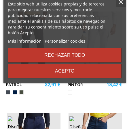
Este sitio web utiliza cookies propias y de terceros
para mejorar nuestros servicios y mostrarle
publicidad relacionada con sus preferencias
mediante el análisis de sus hábitos de navegación.
Para dar su consentimiento sobre su uso pulse el
botón Acepto.
sobre
Más información
Personalizar cookies
los
términos
RECHAZAR TODO
y
condiciones
ACEPTO
PATROL
PINTOR
32,91 €
18,42 €
Negro
MARINO
PLOMO
Blanco
OSCURO