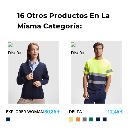
16 Otros Productos En La
Misma Categoría:
EXPLORER WOMAN
DELTA
30,36 €
12,45 €
MARINO
AMARILLO
NARANJA
PLOMO/AMARILLO
VERDE
MARINO/AMARIL
MARINO/NAR
FLUOR
FLUOR
FLUOR
JARDÍN/AMARILLO
FLUOR
FLUOR
FLÚOR