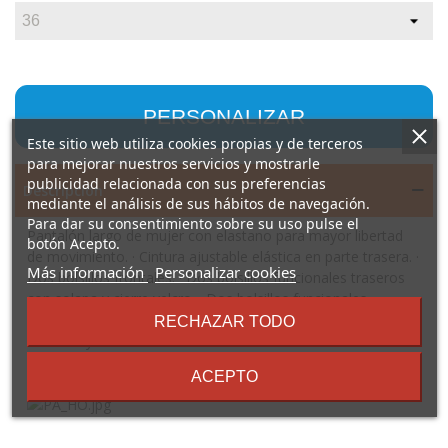
PERSONALIZAR
Este sitio web utiliza cookies propias y de terceros
para mejorar nuestros servicios y mostrarle
publicidad relacionada con sus preferencias
Descripción
mediante el análisis de sus hábitos de navegación.
Para dar su consentimiento sobre su uso pulse el
Pantalón largo de mujer con elastano para mayor libertad
botón Acepto.
de movimiento. · Cintura ajustable elástica en parte trasera. ·
sobre
Más información
Personalizar cookies
Dos bolsillos frontales. · Dos bolsillos funcionales traseros
los
con solapa y cierre velcro. · Dos bolsillos funcionales
términos
laterales de fuelle con solapa y cierre velcro. · Tejido
RECHAZAR TODO
y
cómodo y flexible. · Costuras a contraste.
condiciones
Composición: 65% poliéster / 33% algodón / 2% elastano,
ACEPTO
sarga de 250 g/m².