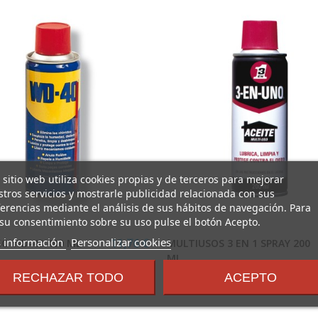
 sitio web utiliza cookies propias y de terceros para mejorar
tros servicios y mostrarle publicidad relacionada con sus
erencias mediante el análisis de sus hábitos de navegación. Para
su consentimiento sobre su uso pulse el botón Acepto.
sobre
 información
Personalizar cookies
O WD-40 400 ML
MULTIUSOS 3 EN 1 SPRAY 200
11,76 €
los
ML.
términos
RECHAZAR TODO
ACEPTO
3-EN-UNO
y
condiciones