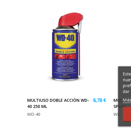
Este
nues
pref
dar 
Más
MULTIUSO DOBLE ACCIÓN WD-
MULTIUS
8,78 €
40 250 ML
SPRAY
WD-40
WD-40