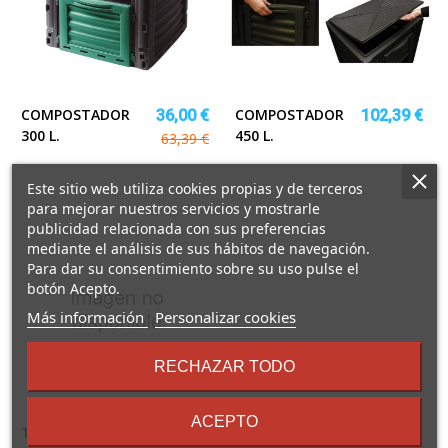
COMPOSTADOR
COMPOSTADOR
36,00 €
102,39 €
300 L.
450 L.
63,39 €
Este sitio web utiliza cookies propias y de terceros
para mejorar nuestros servicios y mostrarle
publicidad relacionada con sus preferencias
mediante el análisis de sus hábitos de navegación.
Para dar su consentimiento sobre su uso pulse el
botón Acepto.
sobre
Más información
Personalizar cookies
los
términos
RECHAZAR TODO
y
condiciones
ACEPTO
TÚNEL CULTIVO
26,06 €