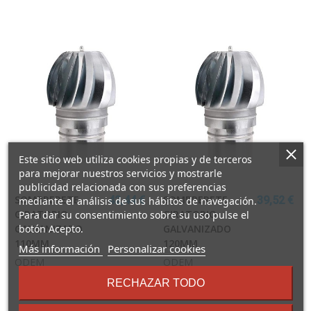
Este sitio web utiliza cookies propias y de terceros
para mejorar nuestros servicios y mostrarle
publicidad relacionada con sus preferencias
SOMBRERETE
SOMBRERETE
42,44 €
39,52 €
mediante el análisis de sus hábitos de navegación.
GIRATORIO
GIRATORIO
Para dar su consentimiento sobre su uso pulse el
botón Acepto.
GALVANIZADO
GALVANIZADO
110MM
120MM
sobre
Más información
Personalizar cookies
los
ODEM
ODEM
términos
RECHAZAR TODO
y
condiciones