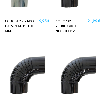
CODO 90º RIZADO
CODO 90º
9,25 €
21,29 €
GALV. 1 M. Ø. 100
VITRIFICADO
MM.
NEGRO Ø120