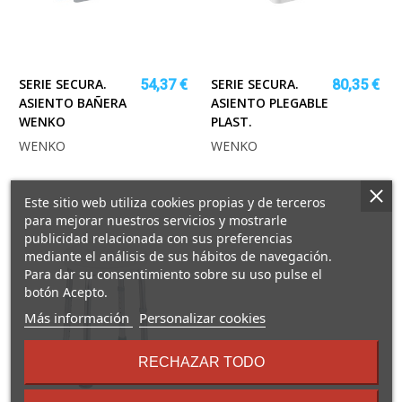
SERIE SECURA.
SERIE SECURA.
54,37 €
80,35 €
ASIENTO BAÑERA
ASIENTO PLEGABLE
WENKO
PLAST.
WENKO
WENKO
Este sitio web utiliza cookies propias y de terceros
para mejorar nuestros servicios y mostrarle
publicidad relacionada con sus preferencias
mediante el análisis de sus hábitos de navegación.
Para dar su consentimiento sobre su uso pulse el
botón Acepto.
sobre
Más información
Personalizar cookies
los
términos
RECHAZAR TODO
y
condiciones