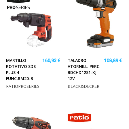
MARTILLO
TALADRO
160,93 €
108,89 €
ROTATIVO SDS
ATORNILL. PERC.
PLUS 4
BDCHD12S1-XJ
FUNC.RM20-B
12V
RATIOPROSERIES
BLACK&DECKER