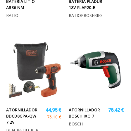
BATERÍA LITIO
BATERIA PLADUR
AR36 NM
18V R-AP20-B
RATIO
RATIOPROSERIES
ATORNILLADOR
ATORNILLADOR
44,95 €
78,42 €
BDCD8GPA-QW
BOSCH IXO 7
76,10 €
7,2V
BOSCH
BLACK&DECKER