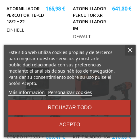
ATORNILLADOR
ATORNILLADOR
165,98 €
641,30 €
PERCUTOR TE-CD
PERCUTOR XR
18/2 +22
ATORNILLADOR
IM
EINHELL
DEWALT
Este sitio web utiliza cookies propias y de terceros
para mejorar nuestros servicios y mostrarle
publicidad relacionada con sus preferencias
mediante el análisis de sus hábitos de navegación.
Para dar su consentimiento sobre su uso pulse el
botón Acepto.
sobre
Más información
Personalizar cookies
los
términos
RECHAZAR TODO
y
condiciones
ACEPTO
COMBO HP333D +
KIT TALADRO 18V
509,41 €
210,89 €