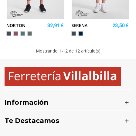
NORTON
SERENA
32,91 €
23,50 €
Negro
ROJO
AZUL
VERDE
Negro
MARINO
BAYA
TORMENTA
LAUREL
Mostrando
1
-12 de 12 artículo(s)
Información
Te Destacamos