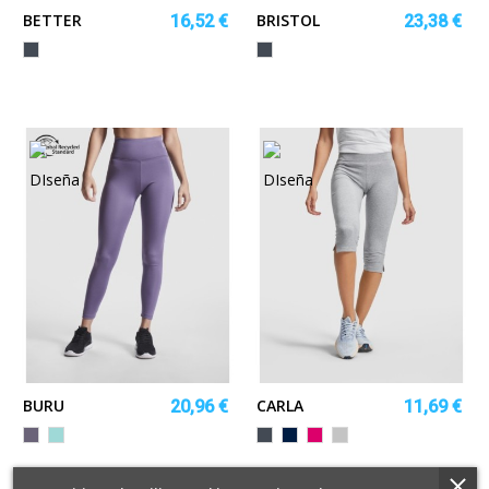
BETTER
BRISTOL
16,52 €
23,38 €
Negro
Negro
BURU
CARLA
20,96 €
11,69 €
LILA
VERDE
Negro
MARINO
ROSETON
GRIS
MENTA
VIGORE