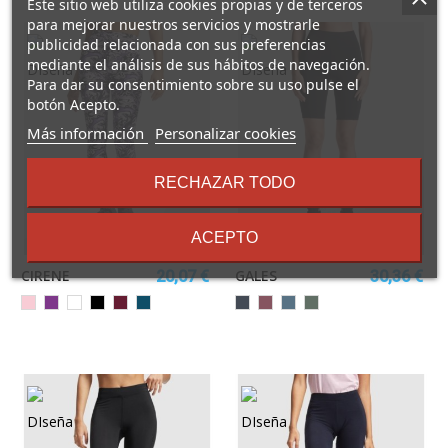
Este sitio web utiliza cookies propias y de terceros
para mejorar nuestros servicios y mostrarle
publicidad relacionada con sus preferencias
mediante el análisis de sus hábitos de navegación.
Para dar su consentimiento sobre su uso pulse el
botón Acepto.
sobre
Más información
Personalizar cookies
los
términos
RECHAZAR TODO
y
condiciones
ACEPTO
CIRENE
GALES
20,07 €
30,36 €
FUSÓN
FUSIÓN
FUSIÓN
HOJA
HOJA
HOJA
Negro
ROJO
AZUL
VERDE
ROSA
MORADO
MARINO
NEGRO
BORGOÑA
AZUL
BAYA
TORMENTA
LAUREL
LUZ
DE
LUNA