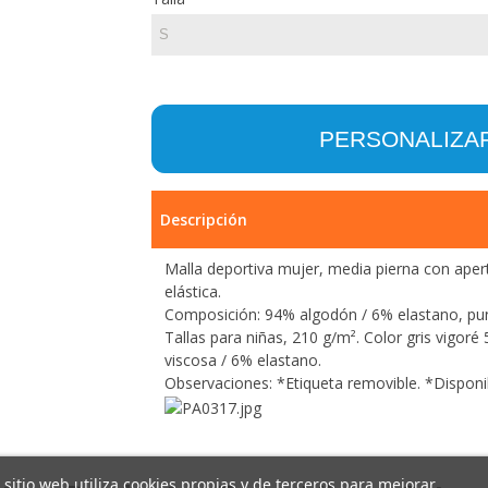
PERSONALIZA
Descripción
Malla deportiva mujer, media pierna con apertu
elástica.
Composición: 94% algodón / 6% elastano, pun
Tallas para niñas, 210 g/m². Color gris vigor
viscosa / 6% elastano.
Observaciones: *Etiqueta removible. *Disponibl
 sitio web utiliza cookies propias y de terceros para mejorar