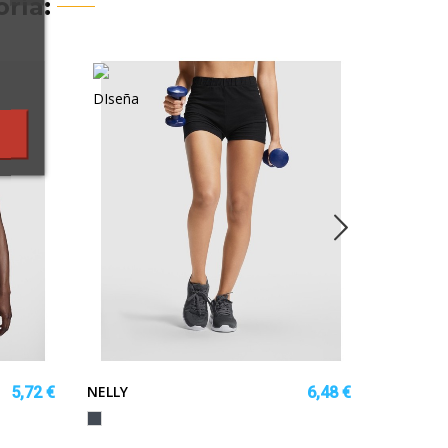
ría:
NELLY
GLASGO
5,72 €
6,48 €
A
Negro
Negro
AZUL
RO
LUZ