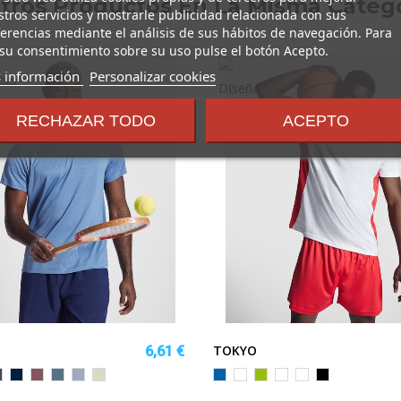
Otros Productos En La Misma Catego
tros servicios y mostrarle publicidad relacionada con sus
erencias mediante el análisis de sus hábitos de navegación. Para
su consentimiento sobre su uso pulse el botón Acepto.
sobre
 información
Personalizar cookies
los
términos
RECHAZAR TODO
ACEPTO
y
condiciones
TOKYO
6,61 €
egro
MARINO
ROJO
AZUL
AZUL
VERDE
ROYAL/BLANCO
BLANCO/ROJO
LIMA/NEGRO
BLANCO/ROYAL
BLANCO/VERDE
NEGRO/FUCSI
BAYA
TORMENTA
ZEN
MIST
KELLY