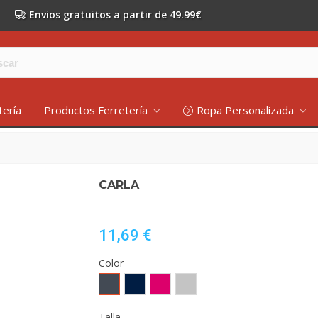
Envios gratuitos a partir de 49.99€
tería
Productos Ferretería
Ropa Personalizada
CARLA
11,69 €
Color
Negro
MARINO
ROSETON
GRIS
VIGORE
Talla