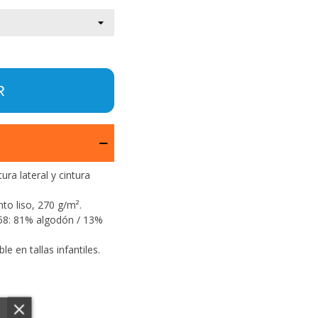
R
ra lateral y cintura
to liso, 270 g/m².
é 58: 81% algodón / 13%
e en tallas infantiles.