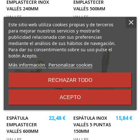
EMPLASTECER INOX
EMPLASTECER
VALLÉS 240MM
VALLÉS 500MM
VALLES
VALLES
Este sitio web utiliza cookies propias y de terceros
para mejorar nuestros servicios y mostrarle
publicidad relacionada con sus preferencias
mediante el análisis de sus hábitos de navegación.
Para dar su consentimiento sobre su uso pulse el
botón Acepto.
sobre
Más información
Personalizar cookies
los
términos
RECHAZAR TODO
y
condiciones
ACEPTO
ESPÁTULA
ESPÁTULA INOX
22,48 €
15,84 €
EMPLASTECER
VALLÉS 5 PUNTAS
VALLÉS 600MM
150MM
VALLES
VALLES