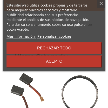
Descripción
Este sitio web utiliza cookies propias y de terceros
para mejorar nuestros servicios y mostrarle
publicidad relacionada con sus preferencias
Lijadora mano VALLÉS
mediante el análisis de sus hábitos de navegación.
Mango ergonómico. Dos clips sujeción alta resistencia.
Para dar su consentimiento sobre su uso pulse el
botón Acepto.
sobre
Más información
Personalizar cookies
los
términos
16 Otros Productos En La
RECHAZAR TODO
y
Misma Categoría:
condiciones
ACEPTO