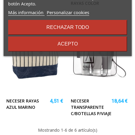
RAYAS COLOR
botón Acepto.
sobre
Más información
Personalizar cookies
los
términos
RECHAZAR TODO
y
condiciones
ACEPTO
NECESER RAYAS
NECESER
4,51 €
18,64 €
AZUL MARINO
TRANSPARENTE
C/BOTELLAS P/VIAJE
Mostrando
1
-6 de 6 artículo(s)