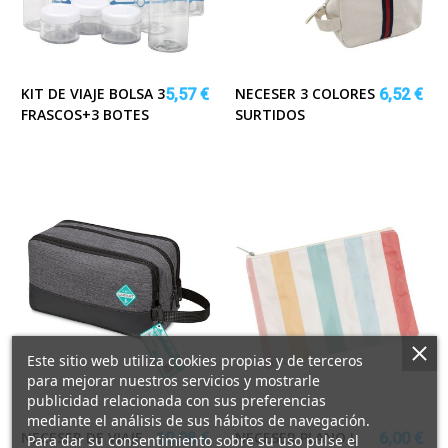
KIT DE VIAJE BOLSA 3
NECESER 3 COLORES
5,57 €
6,52 €
FRASCOS+3 BOTES
SURTIDOS
Este sitio web utiliza cookies propias y de terceros
para mejorar nuestros servicios y mostrarle
publicidad relacionada con sus preferencias
mediante el análisis de sus hábitos de navegación.
NECESER DE VIAJE
NECESER PLANO L
10,08 €
6,00 €
Para dar su consentimiento sobre su uso pulse el