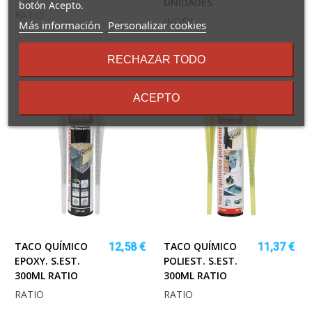
UNIDADES
botón Acepto.
RATIO
INDEX
sobre
Más información
Personalizar cookies
los
términos
RECHAZAR TODO
y
condiciones
ACEPTO
TACO QUÍMICO
TACO QUÍMICO
12,58 €
11,37 €
EPOXY. S.EST.
POLIEST. S.EST.
300ML RATIO
300ML RATIO
RATIO
RATIO