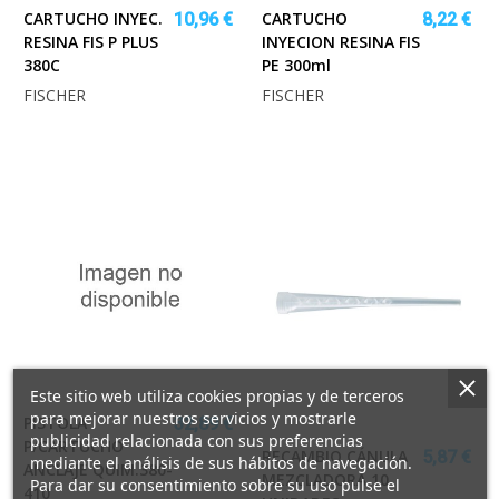
CARTUCHO INYEC.
CARTUCHO
10,96 €
8,22 €
RESINA FIS P PLUS
INYECION RESINA FIS
380C
PE 300ml
FISCHER
FISCHER
Este sitio web utiliza cookies propias y de terceros
para mejorar nuestros servicios y mostrarle
PISTOLA
32,89 €
publicidad relacionada con sus preferencias
P/CARTUCHO
RECAMBIO CÁNULA
5,87 €
mediante el análisis de sus hábitos de navegación.
ANCLAJE QUIM.380-
MEZCLADORA 10
Para dar su consentimiento sobre su uso pulse el
410