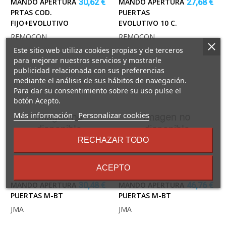
MANDO APERTURA
MANDO APERTURA
30,62 €
27,68 €
PRTAS COD.
PUERTAS
FIJO+EVOLUTIVO
EVOLUTIVO 10 C.
REMOCON
REMOCON
Este sitio web utiliza cookies propias y de terceros
para mejorar nuestros servicios y mostrarle
publicidad relacionada con sus preferencias
mediante el análisis de sus hábitos de navegación.
Para dar su consentimiento sobre su uso pulse el
botón Acepto.
sobre
Más información
Personalizar cookies
los
términos
RECHAZAR TODO
y
condiciones
ACEPTO
MANDO APERTURA
MANDO APERTURA
30,48 €
46,76 €
PUERTAS M-BT
PUERTAS M-BT
JMA
JMA