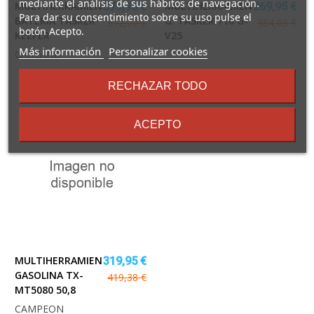
mediante el análisis de sus hábitos de navegación.
MULTIHERRAMIENTA
MULTIHERRAMIENTA
379,95 €
269,95 €
Para dar su consentimiento sobre su uso pulse el
BATERIA TASKER
G. TASKER 710 G-
512,77 €
364,03 €
botón Acepto.
KEEPER
V25
sobre
Más información
Personalizar cookies
GARLAND
los
términos
RECHAZAR TODO
y
condiciones
ACEPTO
MULTIHERRAMIENTA
319,95 €
GASOLINA TX-
419,38 €
MT5080 50,8
CAMPEON