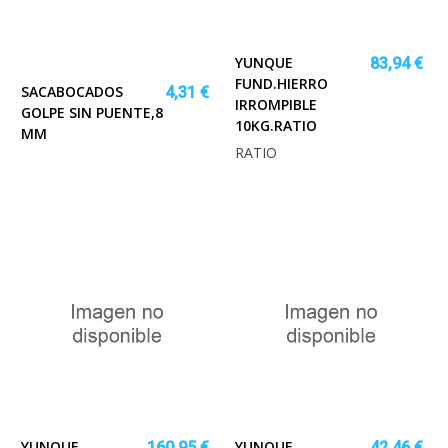
YUNQUE
83,94 €
FUND.HIERRO
SACABOCADOS
4,31 €
IRROMPIBLE
GOLPE SIN PUENTE,8
10KG.RATIO
MM
RATIO
YUNQUE
YUNQUE
160,95 €
42,46 €