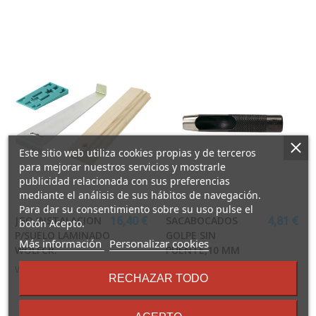
Este sitio web utiliza cookies propias y de terceros
para mejorar nuestros servicios y mostrarle
publicidad relacionada con sus preferencias
mediante el análisis de sus hábitos de navegación.
Para dar su consentimiento sobre su uso pulse el
JGO.INSTALACION
SACABOCADOS
16,40 €
4,81 €
botón Acepto.
P/SUELO LAMINADO
GOLPE SIN
sobre
Más información
Personalizar cookies
WOLFCR.
PUENTE,10 MM
los
WOLFCRAFT
términos
RECHAZAR TODO
y
condiciones