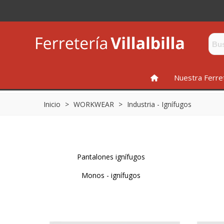
INICIO
Nuestra Ferre
Inicio
>
WORKWEAR
>
Industria - Ignífugos
Pantalones ignífugos
Monos - ignífugos