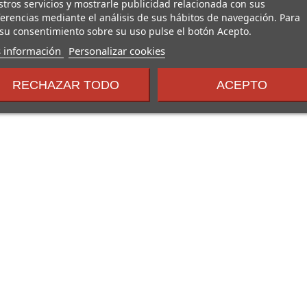
tros servicios y mostrarle publicidad relacionada con sus
erencias mediante el análisis de sus hábitos de navegación. Para
su consentimiento sobre su uso pulse el botón Acepto.
sobre
 información
Personalizar cookies
los
términos
RECHAZAR TODO
ACEPTO
y
condiciones