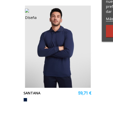
nues
pref
dar 
Más
SANTANA
59,71 €
MARINO