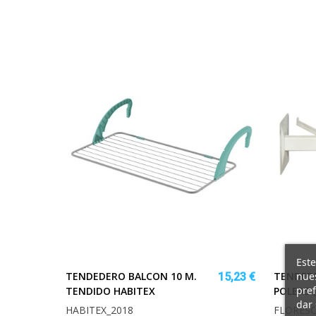
Este
nues
TENDEDERO BALCON 10 M.
TENDEDE
15,23 €
pref
TENDIDO HABITEX
POLEAS (
dar 
HABITEX_2018
FLORES