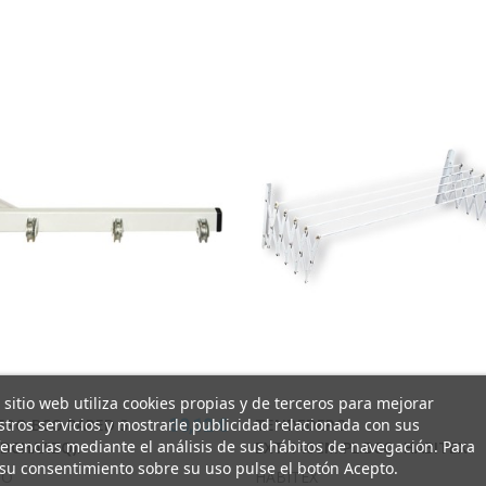
 sitio web utiliza cookies propias y de terceros para mejorar
tros servicios y mostrarle publicidad relacionada con sus
RO BCO PARED 3
TENDEDERO
30,12 €
erencias mediante el análisis de sus hábitos de navegación. Para
DCHA/IZQ).
EXT.140CM.PL.BCO. HABITEX
su consentimiento sobre su uso pulse el botón Acepto.
CO
HABITEX