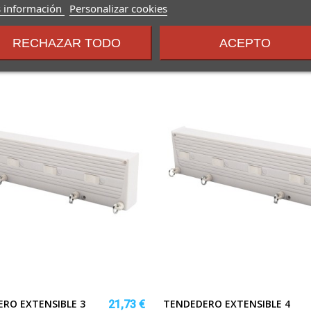
sobre
 información
Personalizar cookies
los
términos
RECHAZAR TODO
ACEPTO
y
condiciones
RO EXTENSIBLE 3
TENDEDERO EXTENSIBLE 4
21,73 €