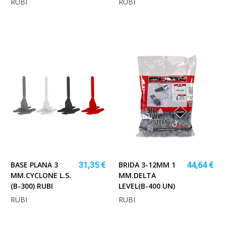
RUBI
RUBI
BASE PLANA 3
BRIDA 3-12MM 1
31,35 €
44,64 €
MM.CYCLONE L.S.
MM.DELTA
(B-300) RUBI
LEVEL(B-400 UN)
RUBI
RUBI