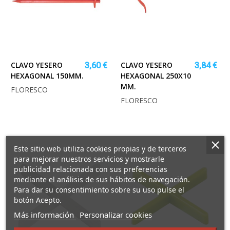
CLAVO YESERO
CLAVO YESERO
3,60 €
3,84 €
HEXAGONAL 150MM.
HEXAGONAL 250X10
MM.
FLORESCO
FLORESCO
Este sitio web utiliza cookies propias y de terceros
para mejorar nuestros servicios y mostrarle
publicidad relacionada con sus preferencias
mediante el análisis de sus hábitos de navegación.
Para dar su consentimiento sobre su uso pulse el
botón Acepto.
sobre
Más información
Personalizar cookies
los