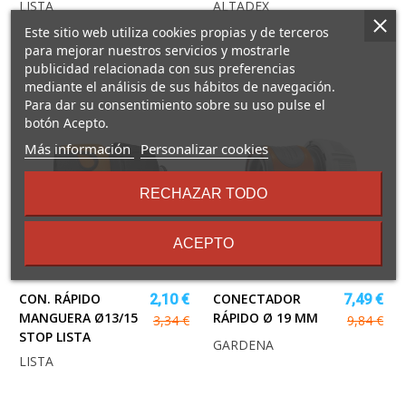
LISTA
ALTADEX
Este sitio web utiliza cookies propias y de terceros
para mejorar nuestros servicios y mostrarle
publicidad relacionada con sus preferencias
mediante el análisis de sus hábitos de navegación.
Para dar su consentimiento sobre su uso pulse el
botón Acepto.
sobre
Más información
Personalizar cookies
los
términos
RECHAZAR TODO
y
condiciones
ACEPTO
CON. RÁPIDO
CONECTADOR
2,10 €
7,49 €
MANGUERA Ø13/15
RÁPIDO Ø 19 MM
3,34 €
9,84 €
STOP LISTA
GARDENA
LISTA