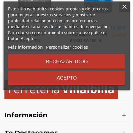
Este sitio web utiliza cookies propias y de terceros
para mejorar nuestros servicios y mostrarle
publicidad relacionada con sus preferencias
mediante el análisis de sus hábitos de navegación.
PINTURA
PINTURA
61,85 €
18,90 €
Para dar su consentimiento sobre su uso pulse el
FACHADAS 6 AÑOS
FACHADAS 6 AÑOS
23,49 €
botón Acepto.
BRICO RATIO 15L
BRICO RATIO 4L
sobre
Más información
Personalizar cookies
RATIO
RATIO
los
términos
RECHAZAR TODO
y
Mostrando
1
-2 de 2 artículo(s)
condiciones
ACEPTO
Información
Te Destacamos