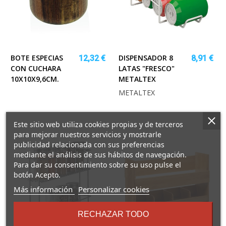
BOTE ESPECIAS
DISPENSADOR 8
12,32 €
8,91 €
CON CUCHARA
LATAS "FRESCO"
10X10X9,6CM.
METALTEX
METALTEX
Este sitio web utiliza cookies propias y de terceros
para mejorar nuestros servicios y mostrarle
publicidad relacionada con sus preferencias
mediante el análisis de sus hábitos de navegación.
Para dar su consentimiento sobre su uso pulse el
botón Acepto.
sobre
Más información
Personalizar cookies
los
términos
RECHAZAR TODO
y