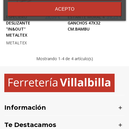
condiciones
ACEPTO
ESPECIERO
ESTANTE MURAL 4
28,09 €
39,25 €
DESLIZANTE
GANCHOS 47X32
"IN&OUT"
CM.BAMBU
METALTEX
METALTEX
Mostrando
1
-4 de 4 artículo(s)
Información
Te Destacamos