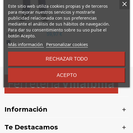
Este sitio web utiliza cookies propias y de terceros
para mejorar nuestros servicios y mostrarle
publicidad relacionada con sus preferencias
mediante el análisis de sus hábitos de navegación.
Para dar su consentimiento sobre su uso pulse el
RANGER
59,97 €
botón Acepto.
MARINO
sobre
Más información
Personalizar cookies
los
términos
Mostrando
1
-1 de 1 artículo(s)
RECHAZAR TODO
y
condiciones
ACEPTO
Información
Te Destacamos