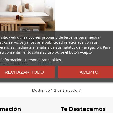
 sitio web utiliza cookies propias y de terceros para mejorar
tros servicios y mostrarle publicidad relacionada con sus
erencias mediante el análisis de sus hábitos de navegación. Para
su consentimiento sobre su uso pulse el botón Acepto.
sobre
 información
Personalizar cookies
RIO KLAUS.MESA
114,93 €
los
 100X50x43CM
términos
RECHAZAR TODO
ACEPTO
y
condiciones
Mostrando
1
-2 de 2 artículo(s)
rmación
Te Destacamos