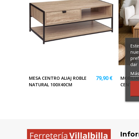
Este
nues
pref
dar 
Más
MESA CENTRO ALIAJ ROBLE
MOBILIA
79,90 €
NATURAL 100X40CM
CENTRO
Info