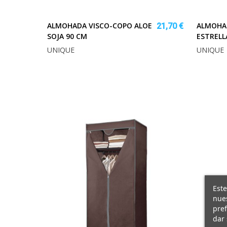
ALMOHADA VISCO-COPO ALOE
ALMOHAD
21,70 €
SOJA 90 CM
ESTRELL
UNIQUE
UNIQUE
Este
nues
pref
dar 