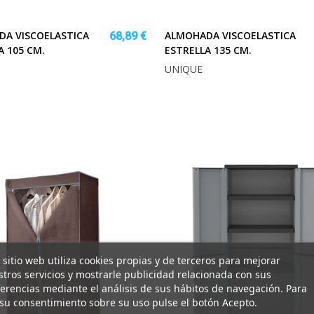
A VISCOELASTICA
ALMOHADA VISCOELASTICA
68,89 €
A 105 CM.
ESTRELLA 135 CM.
UNIQUE
 sitio web utiliza cookies propias y de terceros para mejorar
tros servicios y mostrarle publicidad relacionada con sus
erencias mediante el análisis de sus hábitos de navegación. Para
su consentimiento sobre su uso pulse el botón Acepto.