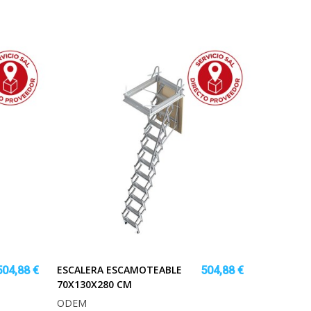
ESCALERA ESCAMOTEABLE
504,88 €
504,88 €
70X130X280 CM
ODEM