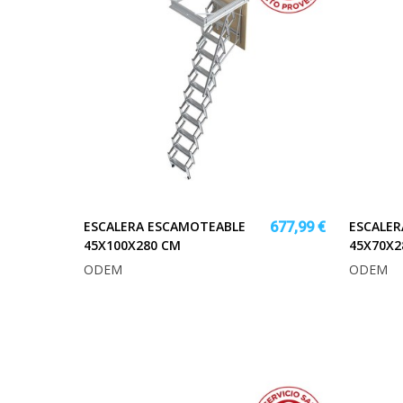
ESCALERA ESCAMOTEABLE
ESCALER
677,99 €
45X100X280 CM
45X70X2
ODEM
ODEM