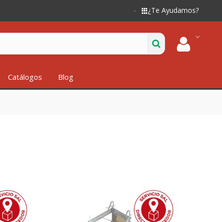
¿Te Ayudamos?
Catálogos
Blog