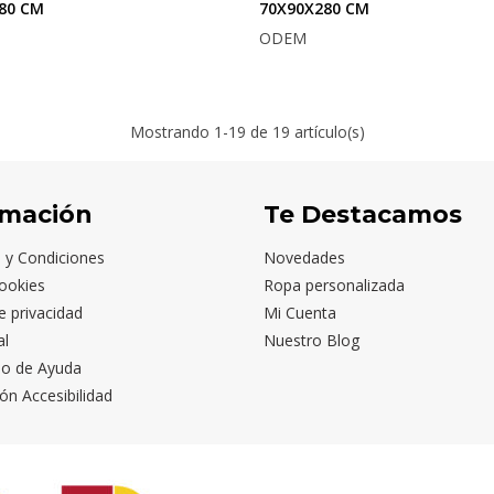
80 CM
70X90X280 CM
ODEM
Mostrando
1
-19 de 19 artículo(s)
rmación
Te Destacamos
 y Condiciones
Novedades
ookies
Ropa personalizada
de privacidad
Mi Cuenta
al
Nuestro Blog
io de Ayuda
ón Accesibilidad