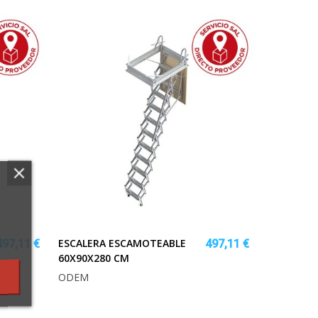
ESCALERA ESCAMOTEABLE
497,11 €
497,11 €
60X90X280 CM
ODEM