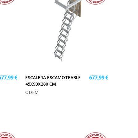
ESCALERA ESCAMOTEABLE
677,99 €
677,99 €
45X90X280 CM
ODEM