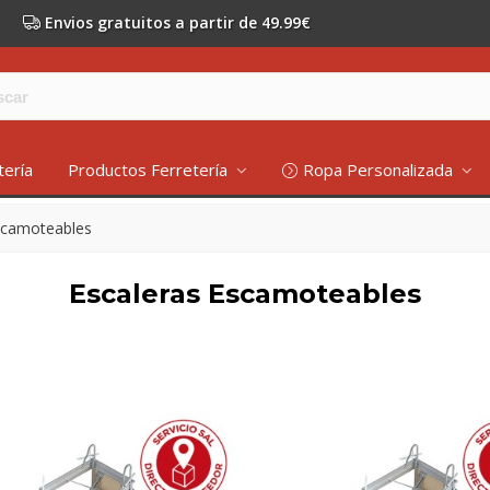
Envios gratuitos a partir de 49.99€
tería
Productos Ferretería
Ropa Personalizada
scamoteables
Escaleras Escamoteables