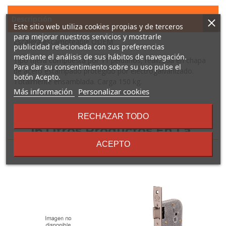
Descripción
Este sitio web utiliza cookies propias y de terceros
para mejorar nuestros servicios y mostrarle
Escalera escamoteable ODEM
publicidad relacionada con sus preferencias
mediante el análisis de sus hábitos de navegación.
Tipo tijera compuesta por 11 peldaños, realizada en chapa
Para dar su consentimiento sobre su uso pulse el
de acero estampado protegido por electrogalvanizado.
botón Acepto.
Totalmente ensamblada. Carga 150 kg.
sobre
Más información
Personalizar cookies
los
términos
RECHAZAR TODO
y
16 Otros Productos En La
condiciones
ACEPTO
Misma Categoría: