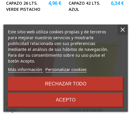
CAPAZO 26 LTS.
CAPAZO 42 LTS.
4,96 €
6,34 €
VERDE PISTACHO
AZUL
Este sitio web utiliza cookies propias y de terceros
para mejorar nuestros servicios y mostrarle
publicidad relacionada con sus preferencias
mediante el análisis de sus hábitos de navegación.
Para dar su consentimiento sobre su uso pulse el
botón Acepto.
sobre
Más información
Personalizar cookies
los
términos
RECHAZAR TODO
y
condiciones
ACEPTO
CAPAZO 42 LTS.
CAPAZO 42 LTS.
6,34 €
6,34 €
ROJO
VERDE PISTACHO