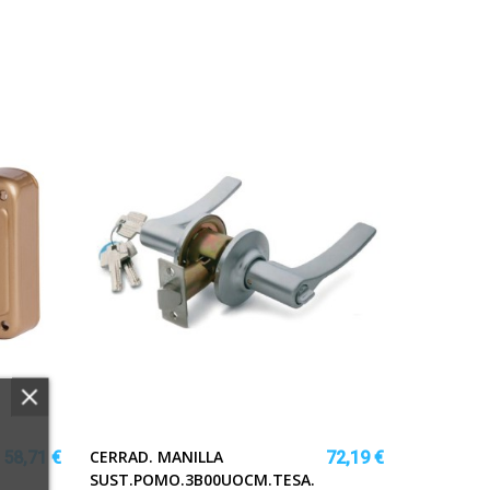
CERRAD. MANILLA
58,71 €
72,19 €
SUST.POMO.3B00UOCM.TESA.