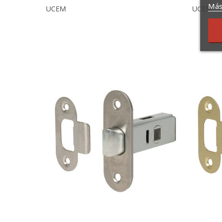
Más
UCEM
UCEM