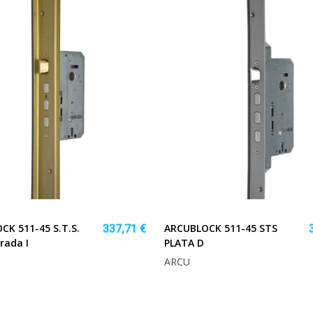
CK 511-45 S.T.S.
ARCUBLOCK 511-45 STS
337,71 €
rada I
PLATA D
ARCU