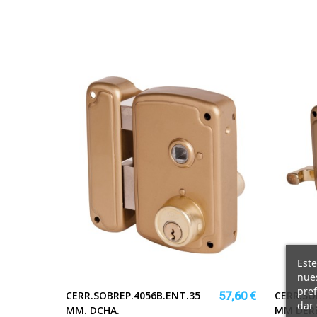
Este
nues
pref
CERR.SOBREP.4056B.ENT.35
CERR.SO
57,60 €
dar 
MM. DCHA.
MM DER