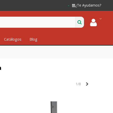
¿Te Ayudamos?
Catálogos
Blog
a
Siguiente
1/8