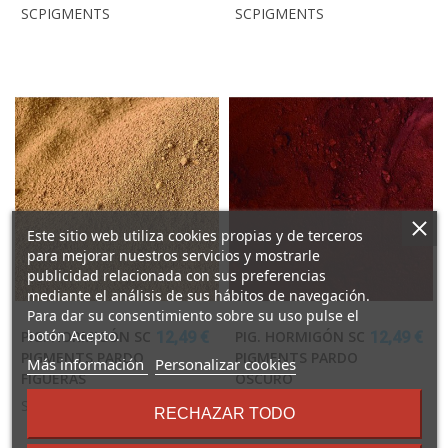
SCPIGMENTS
SCPIGMENTS
Este sitio web utiliza cookies propias y de terceros
para mejorar nuestros servicios y mostrarle
publicidad relacionada con sus preferencias
mediante el análisis de sus hábitos de navegación.
Para dar su consentimiento sobre su uso pulse el
botón Acepto.
PIG. HORMIGÓN SC
PIG. HORMIGÓN SC
12,49 €
12,49 €
PIGMENTS PARDO
PIGMENTS PARDO
sobre
Más información
Personalizar cookies
FIGUERAS
OSCURO
los
términos
SCPIGMENTS
SCPIGMENTS
RECHAZAR TODO
y
condiciones