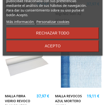
publicidad relacionada con sus preferencias
MALLA ESPECIAL
MALLA FIBRA
50,74 €
37,97 €
mediante el análisis de sus hábitos de navegación.
REVOCOS YESO
VIDRIO REVOCO
Para dar su consentimiento sobre su uso pulse el
50M 70G/M2
90gr/m2 50m AZ
botón Acepto.
REGARSA
sobre
Más información
Personalizar cookies
los
términos
RECHAZAR TODO
y
condiciones
ACEPTO
MALLA FIBRA
MALLA REVOCOS
37,97 €
19,11 €
VIDRIO REVOCO
AZUL MORTERO