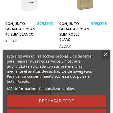
CONJUNTO
CONJUNTO
329,00 €
199,00 €
LAVAM. ARTYSAN
LAVAM. ARTYSAN
45 SLIM BLANCO
SLIM ROBLE
CLARO
ALDAY
ALDAY
Este sitio web utiliza cookies propias y de terceros
para mejorar nuestros servicios y mostrarle
publicidad relacionada con sus preferencias
mediante el análisis de sus hábitos de navegación.
Para dar su consentimiento sobre su uso pulse el
botón Acepto.
sobre
Más información
Personalizar cookies
los
términos
RECHAZAR TODO
y
condiciones