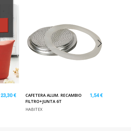
CAFETERA ALUM. RECAMBIO
SIFON BO
23,30 €
1,54 €
FILTRO+JUNTA 6T
SAL.HORI
HABITEX
CREARPL