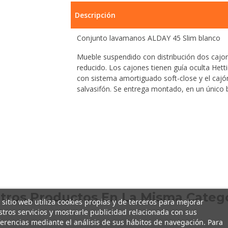
Descripción
Conjunto lavamanos ALDAY 45 Slim blanco
Mueble suspendido con distribución dos cajon
reducido. Los cajones tienen guía oculta Hetti
con sistema amortiguado soft-close y el cajón
salvasifón. Se entrega montado, en un único b
Otros Productos En La Misma Catego
 sitio web utiliza cookies propias y de terceros para mejorar
tros servicios y mostrarle publicidad relacionada con sus
erencias mediante el análisis de sus hábitos de navegación. Para