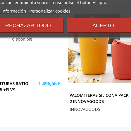
su consentimiento sobre su uso pulse el botón Acepto.
sobre
 información
Personalizar cookies
los
términos
RECHAZAR TODO
ACEPTO
y
condiciones
NTURAS RATIO
1.496,55 €
5L+PLVS
PALOMITERAS SILICONA PACK
2 INNOVAGOODS
INNOVAGOODS