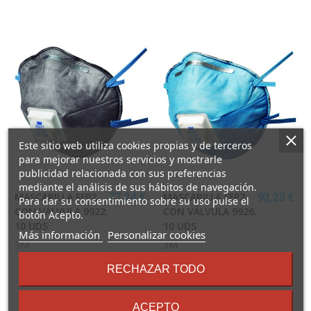
Este sitio web utiliza cookies propias y de terceros
para mejorar nuestros servicios y mostrarle
publicidad relacionada con sus preferencias
mediante el análisis de sus hábitos de navegación.
MASCARILLA FFP2
MASCARILLA FFP2
77,24 €
93,25 €
Para dar su consentimiento sobre su uso pulse el
CON VÁLVULA 9922.
CON VÁLVULA 9926.
botón Acepto.
10 UDS
10 UDS
sobre
Más información
Personalizar cookies
3M
3M
los
términos
RECHAZAR TODO
y
condiciones
ACEPTO