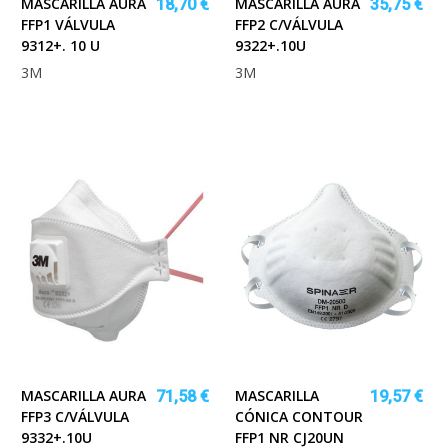
MASCARILLA AURA
MASCARILLA AURA
18,70 €
35,75 €
FFP1 VÁLVULA
FFP2 C/VÁLVULA
9312+. 10 U
9322+.10U
3M
3M
MASCARILLA AURA
MASCARILLA
71,58 €
19,57 €
FFP3 C/VÁLVULA
CÓNICA CONTOUR
9332+.10U
FFP1 NR CJ20UN