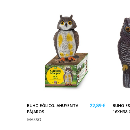
BUHO EÓLICO. AHUYENTA
BUHO E
22,89 €
PÁJAROS
16XH38 
MASSO