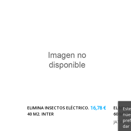
ELIMINA INSECTOS ELÉCTRICO.
ELIMINA
16,78 €
Este
40 M2. INTER
60 M2. 
nues
pref
JATA
dar 