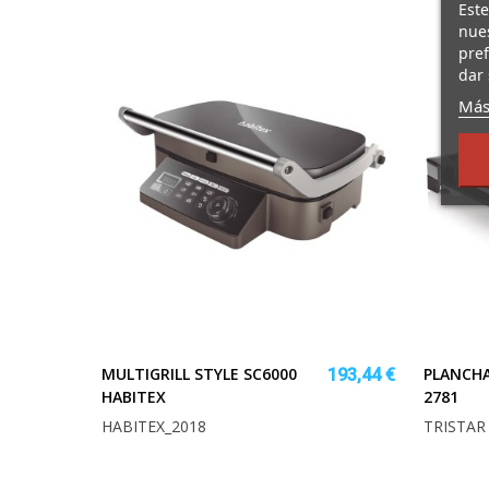
Este
nues
pref
dar 
Más
MULTIGRILL STYLE SC6000
PLANCHA
193,44 €
HABITEX
2781
HABITEX_2018
TRISTAR