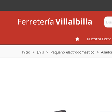
INICIO
Nuestra Ferre
Inicio
>
Ehlis
>
Pequeño electrodoméstico
>
Asadore