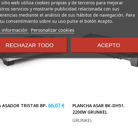
 sitio web utiliza cookies propias y de terceros para mejorar
tros servicios y mostrarle publicidad relacionada con sus
erencias mediante el análisis de sus hábitos de navegación. Para
su consentimiento sobre su uso pulse el botón Acepto.
sobre
 información
Personalizar cookies
los
términos
RECHAZAR TODO
ACEPTO
y
condiciones
 ASADOR TRISTAR BP-
PLANCHA ASAR BK-DH51.
66,07 €
2200W GRUNKEL
GRUNKEL