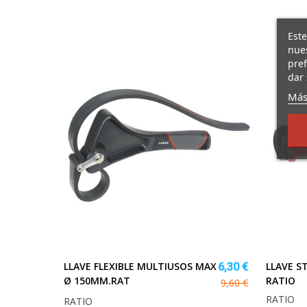
Este
nues
pref
dar 
Más
LLAVE FLEXIBLE MULTIUSOS MAX
LLAVE ST
6,30 €
Ø 150MM.RAT
RATIO
9,60 €
RATIO
RATIO