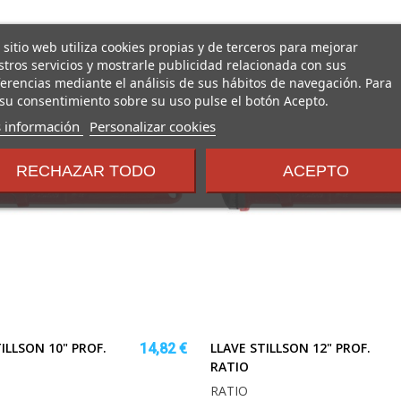
 sitio web utiliza cookies propias y de terceros para mejorar
tros servicios y mostrarle publicidad relacionada con sus
erencias mediante el análisis de sus hábitos de navegación. Para
su consentimiento sobre su uso pulse el botón Acepto.
sobre
 información
Personalizar cookies
los
términos
RECHAZAR TODO
ACEPTO
y
condiciones
ILLSON 10" PROF.
LLAVE STILLSON 12" PROF.
14,82 €
RATIO
RATIO