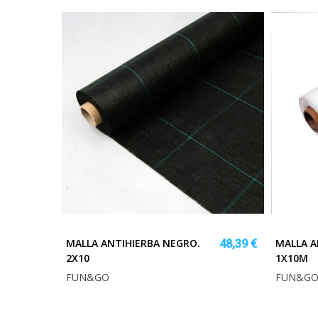
MALLA ANTIHIERBA NEGRO.
MALLA A
48,39 €
2X10
1X10M
FUN&GO
FUN&G