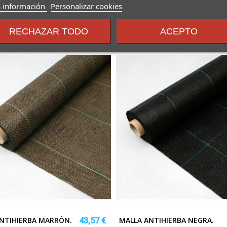
sobre
 información
Personalizar cookies
los
términos
RECHAZAR TODO
ACEPTO
y
condiciones
NTIHIERBA MARRÓN.
MALLA ANTIHIERBA NEGRA.
43,57 €