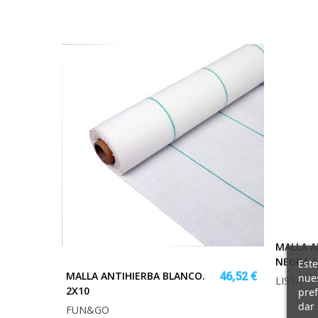
MALLA A
NEGRA 1
Este
MALLA ANTIHIERBA BLANCO.
46,52 €
nues
LISTA
2X10
pref
dar 
FUN&GO