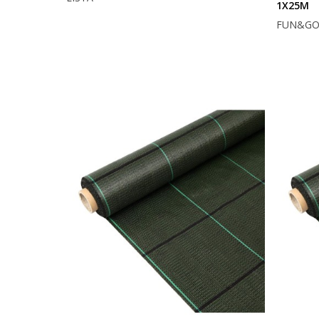
1X25M
FUN&G