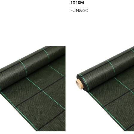
1X10M
O
FUN&GO