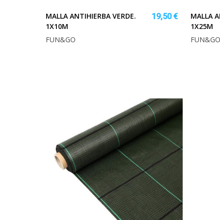
MALLA ANTIHIERBA VERDE.
MALLA A
19,50 €
1X10M
1X25M
FUN&GO
FUN&G