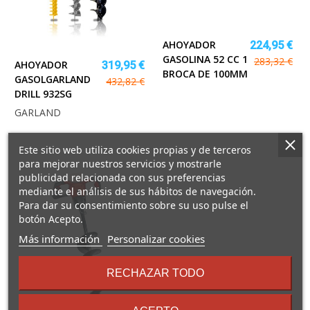
AHOYADOR
224,95 €
GASOLINA 52 CC 1
283,32 €
AHOYADOR
319,95 €
BROCA DE 100MM
GASOLGARLAND
432,82 €
DRILL 932SG
GARLAND
Este sitio web utiliza cookies propias y de terceros
para mejorar nuestros servicios y mostrarle
publicidad relacionada con sus preferencias
mediante el análisis de sus hábitos de navegación.
Para dar su consentimiento sobre su uso pulse el
botón Acepto.
sobre
Más información
Personalizar cookies
los
términos
RECHAZAR TODO
y
condiciones