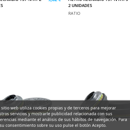
ES
2 UNIDADES
RATIO
 sitio web utiliza cookies propias y de terceros para mejorar
tros servicios y mostrarle publicidad relacionada con sus
erencias mediante el análisis de sus hábitos de navegación. Para
su consentimiento sobre su uso pulse el botón Acepto.