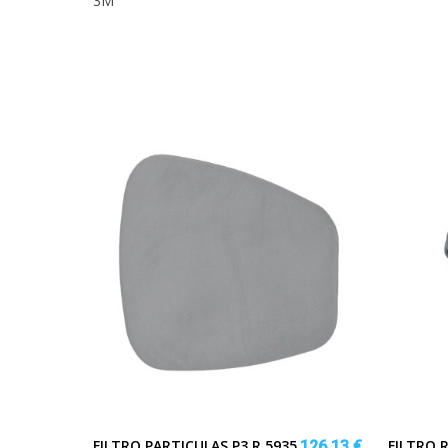
3M
FILTRO PARTICULAS P3 R 5935
FILTRO 
126,13 €