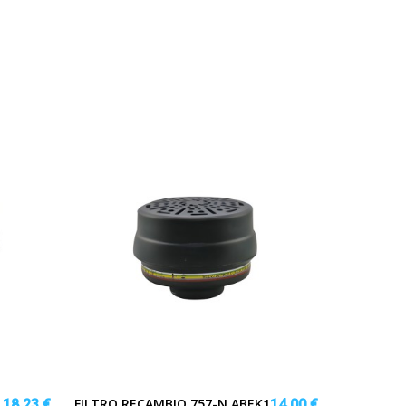
FILTRO RECAMBIO 757-N ABEK1
18,23 €
14,00 €