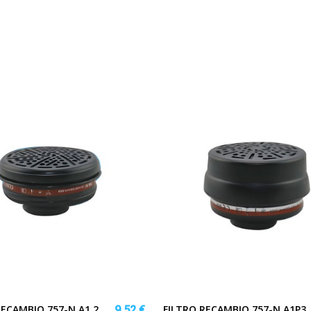
RECAMBIO 757-N A1 2
FILTRO RECAMBIO 757-N A1P3
9,52 €