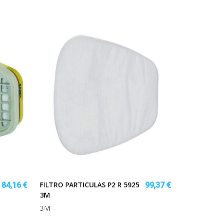
FILTRO PARTICULAS P2 R 5925
84,16 €
99,37 €
3M
3M