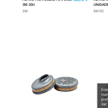
3M 20U
UNIDAD
3M
RATIO
Este
nues
pref
dar 