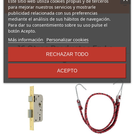
Este sitio web utiliza cookies propias y de terceros
Descripción
para mejorar nuestros servicios y mostrarle
publicidad relacionada con sus preferencias
mediante el análisis de sus hábitos de navegación.
Filtros de recambio.
Para dar su consentimiento sobre su uso pulse el
botón Acepto.
sobre
Más información
Personalizar cookies
los
16 Otros Productos En La
términos
RECHAZAR TODO
y
Misma Categoría:
condiciones
ACEPTO