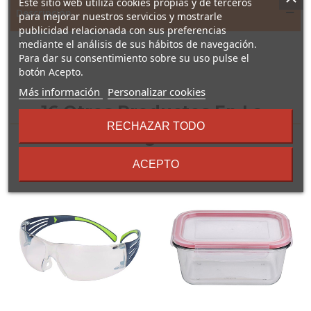
Este sitio web utiliza cookies propias y de terceros
Descripción
para mejorar nuestros servicios y mostrarle
publicidad relacionada con sus preferencias
mediante el análisis de sus hábitos de navegación.
Máscaras.
Para dar su consentimiento sobre su uso pulse el
botón Acepto.
sobre
Más información
Personalizar cookies
los
16 Otros Productos En La
términos
RECHAZAR TODO
y
Misma Categoría:
condiciones
ACEPTO