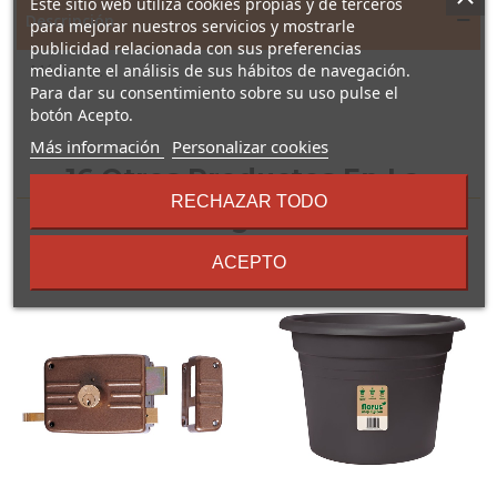
Este sitio web utiliza cookies propias y de terceros
Descripción
para mejorar nuestros servicios y mostrarle
publicidad relacionada con sus preferencias
mediante el análisis de sus hábitos de navegación.
Máscaras.
Para dar su consentimiento sobre su uso pulse el
botón Acepto.
sobre
Más información
Personalizar cookies
los
16 Otros Productos En La
términos
RECHAZAR TODO
y
Misma Categoría:
condiciones
ACEPTO