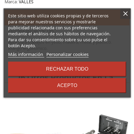
Marca:
VALLES
Este sitio web utiliza cookies propias y de terceros
Descripción
para mejorar nuestros servicios y mostrarle
publicidad relacionada con sus preferencias
Escofina placas VALLÉS
mediante el análisis de sus hábitos de navegación.
Para dar su consentimiento sobre su uso pulse el
Apta para trabajos en yeso, madera, metal y plástico.
botón Acepto.
Mango ergonómico.
sobre
Más información
Personalizar cookies
los
términos
RECHAZAR TODO
y
16 Otros Productos En La
condiciones
ACEPTO
Misma Categoría: