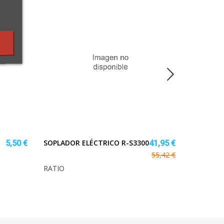
SOPLADOR ELÉCTRICO R-S3300
5,50 €
41,95 €
55,42 €
PALITA 
RATIO
MGO.MAD
LISTA