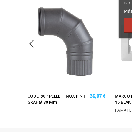
dar 
Más
CODO 90 º PELLET INOX PINT
MARCO D
62,78 €
39,97 €
GRAF Ø 80 Mm
15 BLA
FAMATE