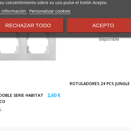
su consentimiento sobre su uso pulse el botón Acepto.
sobre
 información
Personalizar cookies
los
términos
RECHAZAR TODO
ACEPTO
y
condiciones
ROTULADORES 24 PCS JUNGLE
OBLE SERIE HABITAT
2,60 €
NCO
L